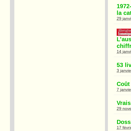
1972
la c
29 janv
L’au
chiff
14 janv
53 l
3 janvi
Coût 
7 janvi
Vrais
29 nov
Dossi
17 févr