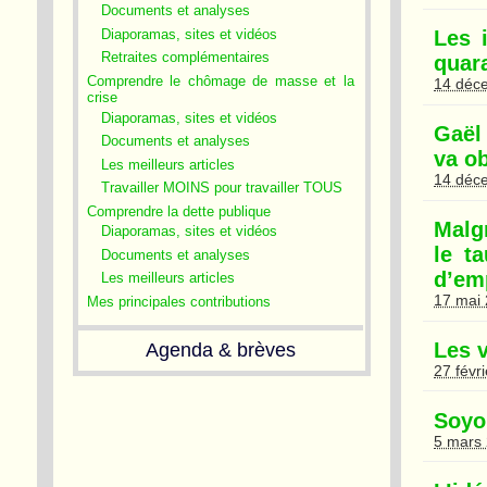
Documents et analyses
Diaporamas, sites et vidéos
Les 
Retraites complémentaires
quar
Comprendre le chômage de masse et la
14 déc
crise
Diaporamas, sites et vidéos
Gaël 
Documents et analyses
va o
Les meilleurs articles
14 déc
Travailler MOINS pour travailler TOUS
Comprendre la dette publique
Malg
Diaporamas, sites et vidéos
le t
Documents et analyses
d’em
Les meilleurs articles
17 mai
Mes principales contributions
Les v
Agenda & brèves
27 févr
Soyo
5 mars