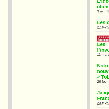
L’id
chôm
3 avril
Les 
27 févr
Les 
l’in
11 mar
Notr
nouv
« To
26 févr
Jacq
Franc
23 févr