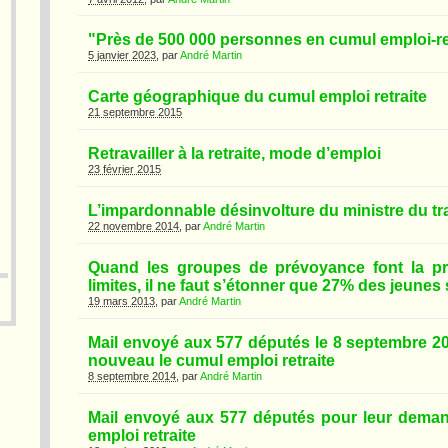
"Près de 500 000 personnes en cumul emploi-re
5 janvier 2023
, par
André Martin
Carte géographique du cumul emploi retraite
21 septembre 2015
Retravailler à la retraite, mode d’emploi
23 février 2015
L’impardonnable désinvolture du ministre du tra
22 novembre 2014
, par
André Martin
Quand les groupes de prévoyance font la pr
limites, il ne faut s’étonner que 27% des jeune
19 mars 2013
, par
André Martin
Mail envoyé aux 577 députés le 8 septembre 2
nouveau le cumul emploi retraite
8 septembre 2014
, par
André Martin
Mail envoyé aux 577 députés pour leur dema
emploi retraite