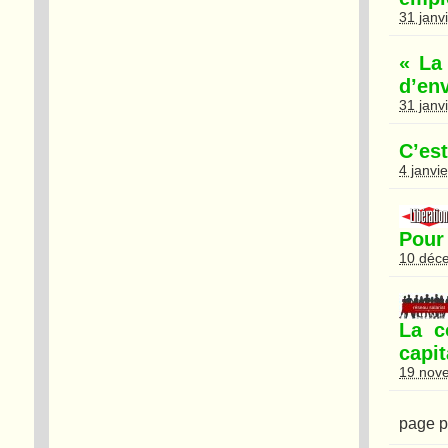
31 janv
« La
d’en
31 janv
C’es
4 janvi
Pour 
10 déc
La c
capit
19 nov
page p