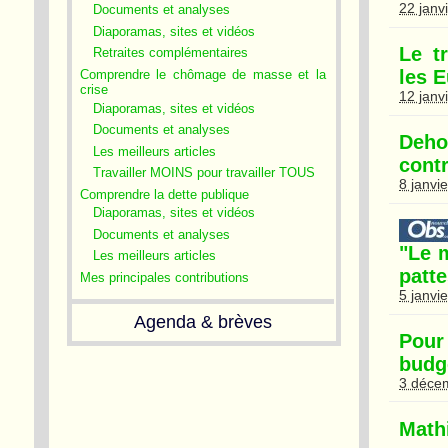
22 janv
Documents et analyses
Diaporamas, sites et vidéos
Le t
Retraites complémentaires
les 
Comprendre le chômage de masse et la
crise
12 janv
Diaporamas, sites et vidéos
Documents et analyses
Dehor
Les meilleurs articles
cont
Travailler MOINS pour travailler TOUS
8 janvi
Comprendre la dette publique
Diaporamas, sites et vidéos
Documents et analyses
"Le 
Les meilleurs articles
patt
Mes principales contributions
5 janvi
Agenda & brèves
Pour
budg
3 déce
Math