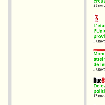
creus
23 nov
L’ét
l’Uni
prov
21 nov
Moni
attei
de le
21 nov
Del
poli
17 nov