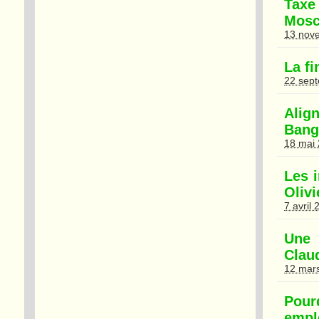
Taxe 
Mosc
13 nov
La f
22 sep
Alig
Bangl
18 mai
Les 
Olivi
7 avril
Une 
Clau
12 mar
Pour
empl