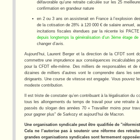
défavorable qu’une retraite calculée sur les 25 meilleu
confirmation en grandeur nature
en 2 ou 3 ans on assisterait en France à l’explosion d
de la cotisation de 28% à 120 000 € de salaire annuel, a
incitations fiscales étendues par la récente loi PAC
depuis longtemps la généralisation d’un 3ème étage de re
changer d’avis.
Aujourd’hui, Laurent Berger et la direction de la CFDT sont
commettre une imprudence aux conséquences incalculables pour
pour la CFDT elle-même. Des milliers de responsables et de
dizaines de milliers d’autres vont le comprendre dans les sema
dirigeants. Une course de vitesse est engagée. Vous pouvez les
modeste contribution.
Il est triste de constater qu’en contribuant à la légalisation du 
tous les allongements du temps de travail pour une retraite à
passés du slogan des années 70 « Travailler moins pour travail
pour gagner plus" de Sarkozy et aujourd’hui de Macron.
Une organisation syndicale peut être qualifiée de "réformist
Cela ne l’autorise pas à soutenir une réforme des retrait
grandes organisations syndicales sont fermement opposées