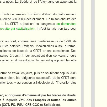
res années. La Suède et de l’Allemagne en apportent la
es fonds de pension. En raison d’abord du plafonnement
u lieu de 330 000 € actuellement. En raison ensuite des
TE ... La CFDT a joué un jeu dangereux
en demandant
traite par capitalisation
. Il n’est jamais trop tard pour
 donc au bord, comme leurs prédécesseurs de 1999, de
 les salariés Français. Incalculables aussi, à terme,
 militants de base de la CFDT en ont conscience. Des
ines à venir. Il leur appartient d’en convaincre leurs
 aider, en diffusant aussi largement que possible cette
contrat de travail en jours, puis en soutenant depuis 2003
 taux plein, les dirigeants successifs de la CFDT sont
ler tous » au soutien à l’idéologie du "Travailler plus
e", à longueur d’antenne et par les forces de droite.
es à laquelle 75% des Français et toutes les autres
 (CGT, FO, FSU, CFE-CGC et Solidaires).