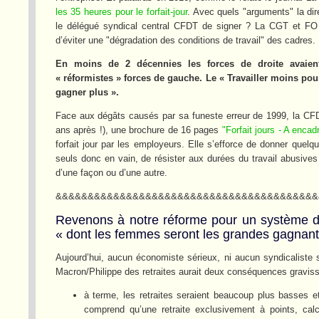
les 35 heures pour le forfait-jour
. Avec quels "arguments" la dir
le délégué syndical central CFDT de signer ? La CGT et FO 
d’éviter une "dégradation des conditions de travail" des cadres.
En moins de 2 décennies les forces de droite avaient 
« réformistes » forces de gauche. Le « Travailler moins pour 
gagner plus ».
Face aux dégâts causés par sa funeste erreur de 1999, la CFDT 
ans après !), une brochure de 16 pages
"Forfait jours - A encad
forfait jour par les employeurs. Elle s’efforce de donner quelq
seuls donc en vain, de résister aux durées du travail abusiv
d’une façon ou d’une autre.
&&&&&&&&&&&&&&&&&&&&&&&&&&&&&&&&&&&&&&&&&
Revenons à notre réforme pour un système de r
« dont les femmes seront les grandes gagnante
Aujourd’hui, aucun économiste sérieux, ni aucun syndicaliste s
Macron/Philippe des retraites aurait deux conséquences gravis
à terme, les retraites seraient beaucoup plus basses e
comprend qu’une retraite exclusivement à points, calcu