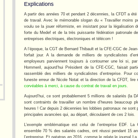
Explications
A partir des années 70 et pendant 2 décennies, la CFDT a été 
de travail. Avec le mémorable slogan du « Travailler moins p
voulu se la jouer réformiste, en insistant pour la légalisation d
forte du Medef et de la très puissante fédération patronale de 
entreprises électriques, électroniques et télécom !
A l’époque, la CGT de Bernard Thibault et la CFE-CGC de Jean-L
forfait jour. A la demande de milliers de syndicalistes d’
employeurs parviennent toujours à contourner une loi si, par 
Hommeril, aujourd’hui Président de la CFE-CGC, faisait partie
rassemblé des milliers de syndicalistes d’entreprise. Pour c
funeste erreur de Nicole Notat et la direction de la CFDT, lir
corvéables à merci, à cause du contrat de travail en jours
.
Aujourd’hui, ce sont probablement 5 millions de salariés (la 
sont contraints de travailler un nombre d’heures beaucoup pl
heures ! Car depuis 2 décennies les lobbies patronaux ne sont p
principales avancées qui, au départ, découlaient de ces 2 lois.
L’exemple emblématique est celui de l’entreprise EDF. La
ensemble 70 % des salariés cadres, ont réussi pendant 15 ans 
l’entreprise. Et patatras en 2016, comme le relate le journal L