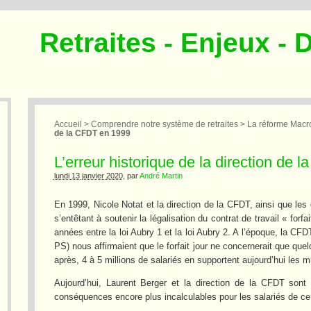
Retraites - Enjeux - 
Accueil
>
Comprendre notre système de retraites
>
La réforme Macro
de la CFDT en 1999
L’erreur historique de la direction de
lundi 13 janvier 2020
, par
André Martin
En 1999, Nicole Notat et la direction de la CFDT, ainsi que les
s’entêtant à soutenir la légalisation du contrat de travail « forf
années entre la loi Aubry 1 et la loi Aubry 2. A l’époque, la CF
PS) nous affirmaient que le forfait jour ne concernerait que que
après, 4 à 5 millions de salariés en supportent aujourd’hui les 
Aujourd’hui, Laurent Berger et la direction de la CFDT so
conséquences encore plus incalculables pour les salariés de c