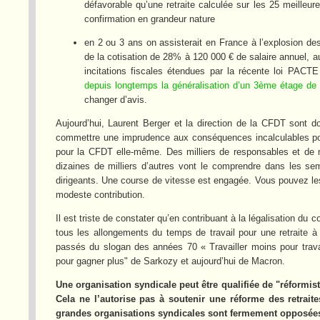
défavorable qu’une retraite calculée sur les 25 meilleu
confirmation en grandeur nature
en 2 ou 3 ans on assisterait en France à l’explosion d
de la cotisation de 28% à 120 000 € de salaire annuel, a
incitations fiscales étendues par la récente loi PAC
depuis longtemps la généralisation d’un 3ème étage de re
changer d’avis.
Aujourd’hui, Laurent Berger et la direction de la CFDT sont
commettre une imprudence aux conséquences incalculables pour
pour la CFDT elle-même. Des milliers de responsables et de
dizaines de milliers d’autres vont le comprendre dans les sema
dirigeants. Une course de vitesse est engagée. Vous pouvez les
modeste contribution.
Il est triste de constater qu’en contribuant à la légalisation du 
tous les allongements du temps de travail pour une retraite à
passés du slogan des années 70 « Travailler moins pour travail
pour gagner plus" de Sarkozy et aujourd’hui de Macron.
Une organisation syndicale peut être qualifiée de "réformist
Cela ne l’autorise pas à soutenir une réforme des retrait
grandes organisations syndicales sont fermement opposées