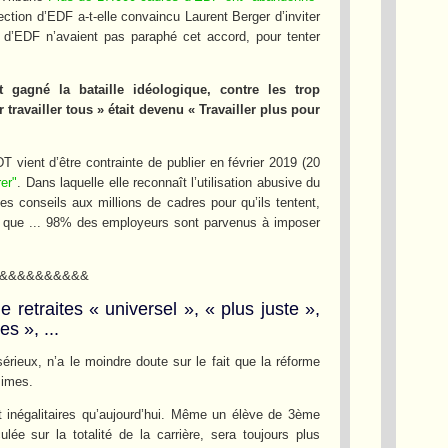
ection d’EDF a-t-elle convaincu Laurent Berger d’inviter
d’EDF n’avaient pas paraphé cet accord, pour tenter
gagné la bataille idéologique, contre les trop
travailler tous » était devenu « Travailler plus pour
vient d’être contrainte de publier en février 2019 (20
rer"
. Dans laquelle elle reconnaît l’utilisation abusive du
ues conseils aux millions de cadres pour qu’ils tentent,
es que ... 98% des employeurs sont parvenus à imposer
&&&&&&&&&&
etraites « universel », « plus juste »,
s », ...
érieux, n’a le moindre doute sur le fait que la réforme
simes.
t inégalitaires qu’aujourd’hui. Même un élève de 3ème
lée sur la totalité de la carrière, sera toujours plus