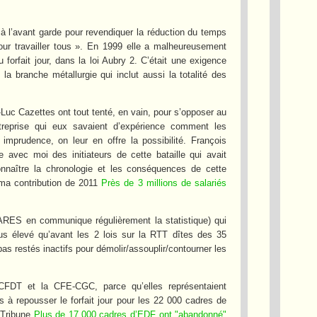
à l’avant garde pour revendiquer la réduction du temps
our travailler tous ». En 1999 elle a malheureusement
u forfait jour, dans la loi Aubry 2. C’était une exigence
la branche métallurgie qui inclut aussi la totalité des
uc Cazettes ont tout tenté, en vain, pour s’opposer au
entreprise qui eux savaient d’expérience comment les
imprudence, on leur en offre la possibilité. François
 avec moi des initiateurs de cette bataille qui avait
onnaître la chronologie et les conséquences de cette
e ma contribution de 2011
Près de 3 millions de salariés
DARES en communique régulièrement la statistique) qui
us élevé qu’avant les 2 lois sur la RTT dîtes des 35
as restés inactifs pour démolir/assouplir/contourner les
 CFDT et la CFE-CGC, parce qu’elles représentaient
à repousser le forfait jour pour les 22 000 cadres de
a Tribune
Plus de 17.000 cadres d’EDF ont "abandonné"