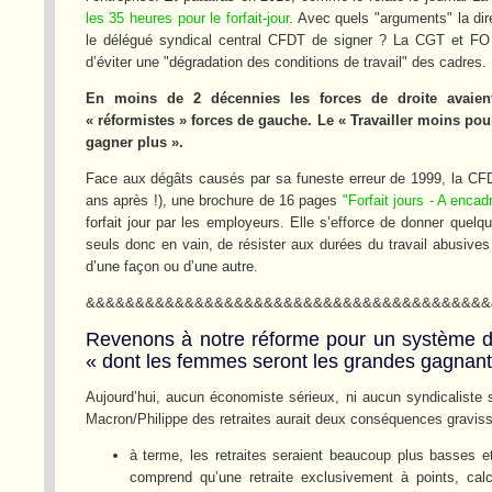
les 35 heures pour le forfait-jour
. Avec quels "arguments" la dir
le délégué syndical central CFDT de signer ? La CGT et FO 
d’éviter une "dégradation des conditions de travail" des cadres.
En moins de 2 décennies les forces de droite avaient 
« réformistes » forces de gauche. Le « Travailler moins pour 
gagner plus ».
Face aux dégâts causés par sa funeste erreur de 1999, la CFDT 
ans après !), une brochure de 16 pages
"Forfait jours - A encad
forfait jour par les employeurs. Elle s’efforce de donner quelq
seuls donc en vain, de résister aux durées du travail abusiv
d’une façon ou d’une autre.
&&&&&&&&&&&&&&&&&&&&&&&&&&&&&&&&&&&&&&&&&
Revenons à notre réforme pour un système de r
« dont les femmes seront les grandes gagnante
Aujourd’hui, aucun économiste sérieux, ni aucun syndicaliste s
Macron/Philippe des retraites aurait deux conséquences gravis
à terme, les retraites seraient beaucoup plus basses e
comprend qu’une retraite exclusivement à points, calcu