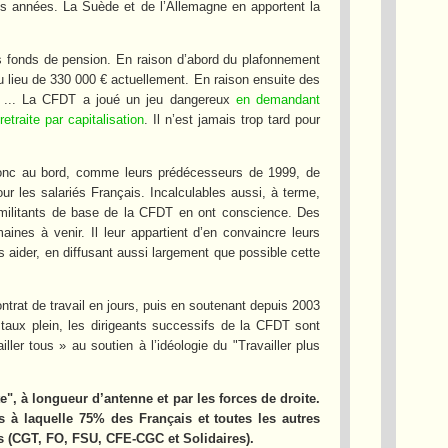
res années. La Suède et de l’Allemagne en apportent la
es fonds de pension. En raison d’abord du plafonnement
u lieu de 330 000 € actuellement. En raison ensuite des
TE ... La CFDT a joué un jeu dangereux
en demandant
traite par capitalisation
. Il n’est jamais trop tard pour
 donc au bord, comme leurs prédécesseurs de 1999, de
 les salariés Français. Incalculables aussi, à terme,
 militants de base de la CFDT en ont conscience. Des
ines à venir. Il leur appartient d’en convaincre leurs
 aider, en diffusant aussi largement que possible cette
contrat de travail en jours, puis en soutenant depuis 2003
 taux plein, les dirigeants successifs de la CFDT sont
ler tous » au soutien à l’idéologie du "Travailler plus
e", à longueur d’antenne et par les forces de droite.
es à laquelle 75% des Français et toutes les autres
 (CGT, FO, FSU, CFE-CGC et Solidaires).