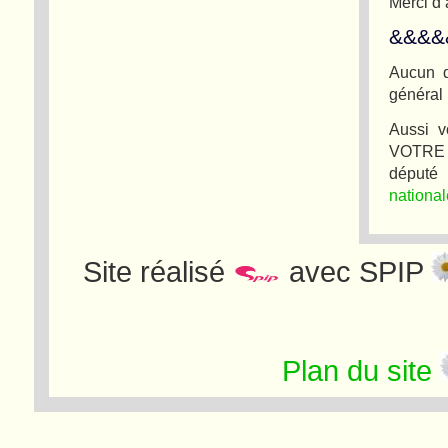
Merci d’
&&&&
Aucun d
général 
Aussi v
VOTRE d
dép
national
Site réalisé
avec SPIP
Plan du site