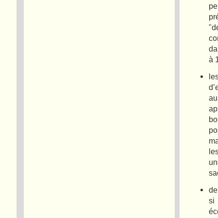
pe
pr
"d
co
da
à 
le
d’
au
ap
bo
po
ma
le
un
sa
de
si
éc