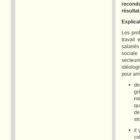
recondu
résultat
Explica
Les pro
travail
salarié
sociale
secteurs
idéolog
pour arr
de
gr
mi
qu
de
st
il
cr