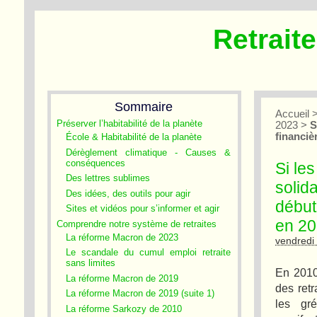
Retrait
Sommaire
Accueil
Préserver l’habitabilité de la planète
2023
>
S
financiè
École & Habitabilité de la planète
Dérèglement climatique - Causes &
conséquences
Si le
Des lettres sublimes
solida
Des idées, des outils pour agir
début
Sites et vidéos pour s’informer et agir
en 20
Comprendre notre système de retraites
La réforme Macron de 2023
vendredi
Le scandale du cumul emploi retraite
sans limites
En 2010
La réforme Macron de 2019
des retr
La réforme Macron de 2019 (suite 1)
les gr
La réforme Sarkozy de 2010