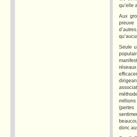
qu’elle 
Aux gro
preuve 
d’autre
qu’aucun
Seule u
populai
manifes
réseau
efficace
dirigea
associa
méthode 
millions
(pertes
sentimen
beaucoup
donc aus