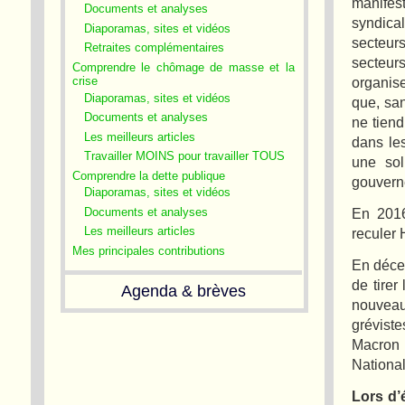
manifest
Documents et analyses
syndica
Diaporamas, sites et vidéos
secteurs
Retraites complémentaires
secteur
Comprendre le chômage de masse et la
crise
organise
Diaporamas, sites et vidéos
que, san
Documents et analyses
ne tiend
Les meilleurs articles
dans le
Travailler MOINS pour travailler TOUS
une sol
Comprendre la dette publique
gouverne
Diaporamas, sites et vidéos
En 2016
Documents et analyses
Les meilleurs articles
reculer H
Mes principales contributions
En déce
de tire
Agenda & brèves
nouveau
grévist
Macron
National
Lors d’