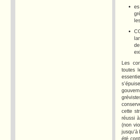
es
gr
le
CG
la
de
ex
Les con
toutes 
essenti
s’épuis
gouvern
grévist
conserv
cette s
réussi à
(non vi
jusqu’à 
été con