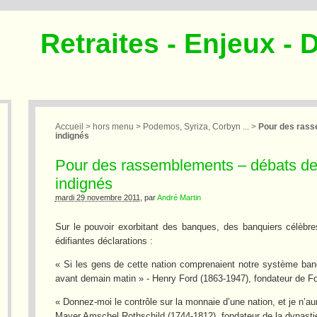
Retraites - Enjeux - 
Accueil
>
hors menu
>
Podemos, Syriza, Corbyn ...
>
Pour des rass
indignés
Pour des rassemblements – débats de
indignés
mardi 29 novembre 2011
, par
André Martin
Sur le pouvoir exorbitant des banques, des banquiers célèbre
édifiantes déclarations :
« Si les gens de cette nation comprenaient notre système bancai
avant demain matin » - Henry Ford (1863-1947), fondateur de F
« Donnez-moi le contrôle sur la monnaie d’une nation, et je n’au
Mayer Amschel Rothschild (1744-1812), fondateur de la dynasti