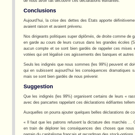
de nous avoir fait découvrir ces déclarations édifiantes.
Conclusions
Aujourd’hui, la crise des dettes des Etats apporte définitivem
avaient raison et avaient prévenu.
Nos dirigeants politiques super diplômés, de droite comme de
en garde au cours de leurs cursus dans les grandes écoles (
aucun compte et se sont bien gardés de rappeler ces mises en 
votées qui ont légalisé ces agissements des banques et autres
Seuls les indignés que nous sommes (les 99%) peuvent et doiven
qui en subissent aujourd’hui les conséquences dramatiques s
mais se sont bien gardés de nous prévenir.
Suggestion
Que les indignés (les 99%) organisent certains de leurs « r
avec des pancartes rappelant ces déclarations édifiantes telleme
Auxquelles on pourra ajouter quelques belles déclarations de c
« Il faut que les patrons refusent la dictature des marchés … 
en train de déplorer les conséquences des choses que nous
parrain du capitalisme français et recordman des stock-options