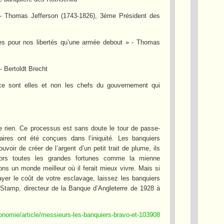
 » - Thomas Jefferson (1743-1826), 3ème Président des
ses pour nos libertés qu’une armée debout » - Thomas
- Bertoldt Brecht
e sont elles et non les chefs du gouvernement qui
e rien. Ce processus est sans doute le tour de passe-
ires ont été conçues dans l’iniquité. Les banquiers
uvoir de créer de l’argent d’un petit trait de plume, ils
alors toutes les grandes fortunes comme la mienne
rons un monde meilleur où il ferait mieux vivre. Mais si
yer le coût de votre esclavage, laissez les banquiers
ah Stamp, directeur de la Banque d’Angleterre de 1928 à
conomie/article/messieurs-les-banquiers-bravo-et-103908