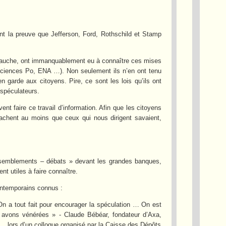
ent la preuve que Jefferson, Ford, Rothschild et Stamp
 gauche, ont immanquablement eu à connaître ces mises
Sciences Po, ENA …). Non seulement ils n’en ont tenu
garde aux citoyens. Pire, ce sont les lois qu’ils ont
 spéculateurs.
t faire ce travail d’information. Afin que les citoyens
achent au moins que ceux qui nous dirigent savaient,
assemblements – débats » devant les grandes banques,
nt utiles à faire connaître.
ontemporains connus :
On a tout fait pour encourager la spéculation … On est
 avons vénérées » - Claude Bébéar, fondateur d’Axa,
 … lors d’un colloque organisé par la Caisse des Dépôts