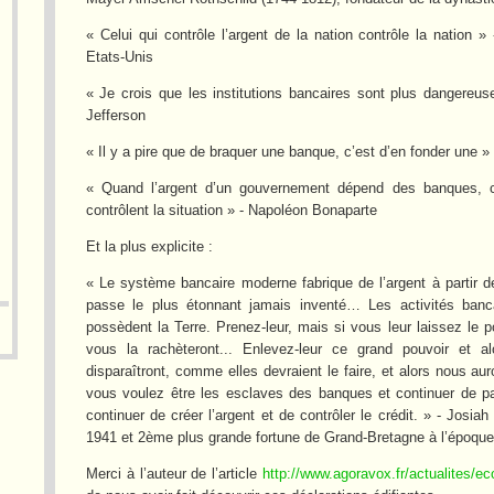
« Celui qui contrôle l’argent de la nation contrôle la nation
Etats-Unis
« Je crois que les institutions bancaires sont plus dangereu
Jefferson
« Il y a pire que de braquer une banque, c’est d’en fonder une » 
« Quand l’argent d’un gouvernement dépend des banques, c
contrôlent la situation » - Napoléon Bonaparte
Et la plus explicite :
« Le système bancaire moderne fabrique de l’argent à partir d
passe le plus étonnant jamais inventé… Les activités banca
possèdent la Terre. Prenez-leur, mais si vous leur laissez le po
vous la rachèteront... Enlevez-leur ce grand pouvoir et 
disparaîtront, comme elles devraient le faire, et alors nous au
vous voulez être les esclaves des banques et continuer de pa
continuer de créer l’argent et de contrôler le crédit. » - Josi
1941 et 2ème plus grande fortune de Grand-Bretagne à l’époque
Merci à l’auteur de l’article
http://www.agoravox.fr/actualites/e