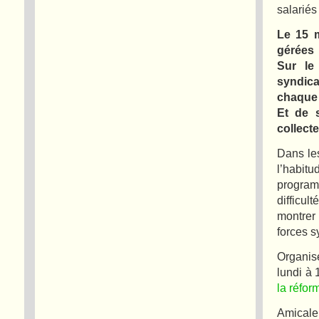
salariés
Le 15 m
gérées 
Sur le
syndica
chaque 
Et de s
collect
Dans le
l’habit
program
difficul
montrer 
forces s
Organise
lundi à 
la réform
Amicale