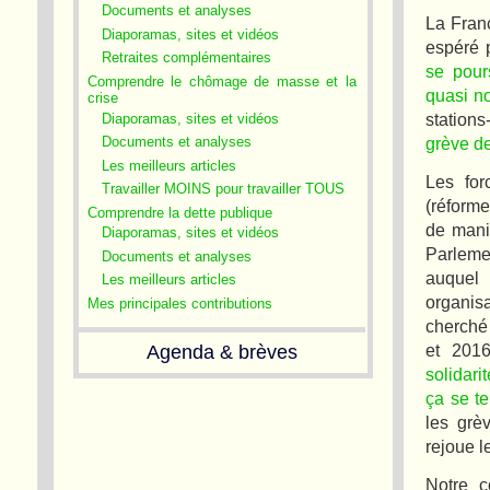
Documents et analyses
La Franc
Diaporamas, sites et vidéos
espéré p
Retraites complémentaires
se pour
Comprendre le chômage de masse et la
quasi n
crise
station
Diaporamas, sites et vidéos
grève de
Documents et analyses
Les meilleurs articles
Les for
Travailler MOINS pour travailler TOUS
(réforme
Comprendre la dette publique
de manif
Diaporamas, sites et vidéos
Parlemen
Documents et analyses
auquel 
Les meilleurs articles
organis
Mes principales contributions
cherché
et 201
Agenda & brèves
solidari
ça se t
les grè
rejoue l
Notre c