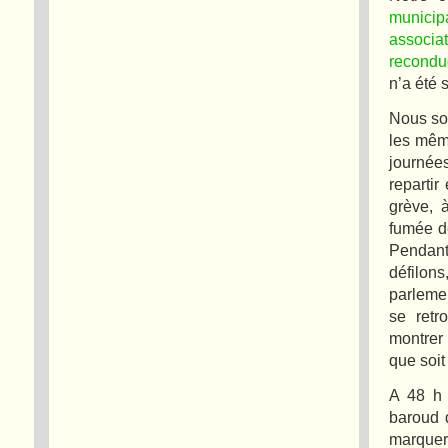
municip
associat
reconduc
n’a été 
Nous som
les mêm
journée
repartir
grève, 
fumée de
Pendant
défilon
parleme
se retr
montrer 
que soit
A 48 h 
baroud 
marquer