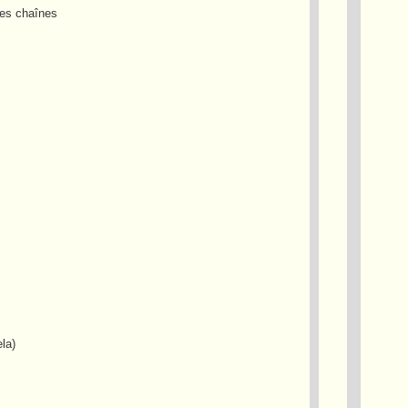
des chaînes
la)