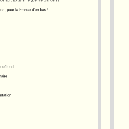
râce au capitalisme (Bernie Sanders)
as, pour la France d’en bas !
e défend
naire
ntation