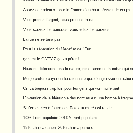
salaire minable sans avoir de pouvoir politique - s’est réalisé g
Assez de cadeaux, pour la France d’en haut ! Assez de coups b
Vous prenez l’argent, nous prenons la rue
Vous sauvez les banques, vous volez les pauvres
La rue ne se taira pas
Pour la séparation du Medef et de l’Etat
ça sent le GATTAZ ça va péter !
Nous ne défendons pas la nature, nous sommes la nature qui s
Moi je préfère payer un fonctionnaire que d’engraisser un action
On va toujours trop loin pour les gens qui vont nulle part
L’inversion de la hiérarchie des normes est une bombe à fragme
Si t’en as rien à foutre des Rolex tu as réussi ta vie
1936 Front populaire 2016 Affront populaire
1916 chair à canon, 2016 chair à patrons