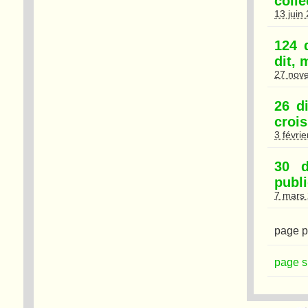
colle
13 juin
124 
dit, 
27 nov
26 d
croi
3 févri
30 d
publi
7 mars
page p
page s