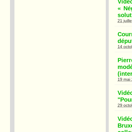
Vidé
« Né
solu
21 juill
Cour
dépu
14 octo
Pier
modè
(inte
19 mai
Vidé
"Pour
29 octo
Vidé
Brux