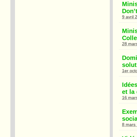
Mini
Don’
9 avril
Mini
Colle
28 mar
Domi
solut
1er oct
Idée
et la
16 mar
Exem
socia
8 mars