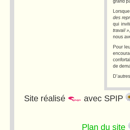
grand pa
Lorsque
des rep
qui invi
travail »
nous avo
Pour leu
encoura
conforta
de dema
D’autres
Site réalisé
avec SPIP
Plan du site