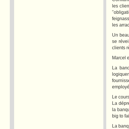
les clie
"obligat
feignass
les arra
Un beau
se réve
clients 
Marcel e
La banq
logiquem
fournis
employé
Le cours
La dépré
la banqu
big to fa
La banqu