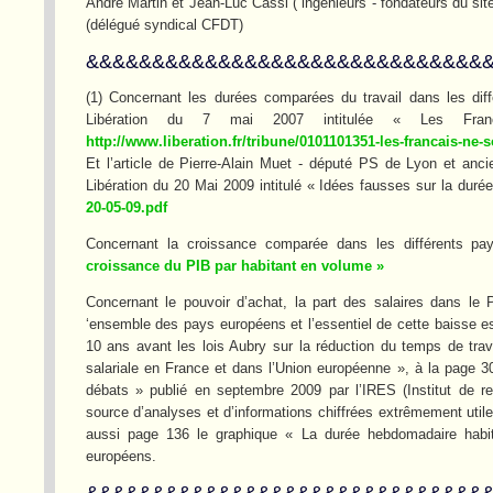
André Martin et Jean-Luc Cassi ( ingénieurs - fondateurs du si
(délégué syndical CFDT)
&&&&&&&&&&&&&&&&&&&&&&&&&&&&&&
(1) Concernant les durées comparées du travail dans les diff
Libération du 7 mai 2007 intitulée « Les Fr
http://www.liberation.fr/tribune/0101101351-les-francais-ne
Et l’article de Pierre-Alain Muet - député PS de Lyon et anc
Libération du 20 Mai 2009 intitulé « Idées fausses sur la durée
20-05-09.pdf
Concernant la croissance comparée dans les différents pay
croissance du PIB par habitant en volume »
Concernant le pouvoir d’achat, la part des salaires dans le 
‘ensemble des pays européens et l’essentiel de cette baisse es
10 ans avant les lois Aubry sur la réduction du temps de trav
salariale en France et dans l’Union européenne », à la page 3
débats » publié en septembre 2009 par l’IRES (Institut de r
source d’analyses et d’informations chiffrées extrêmement utile
aussi page 136 le graphique « La durée hebdomadaire habit
européens.
&&&&&&&&&&&&&&&&&&&&&&&&&&&&&&