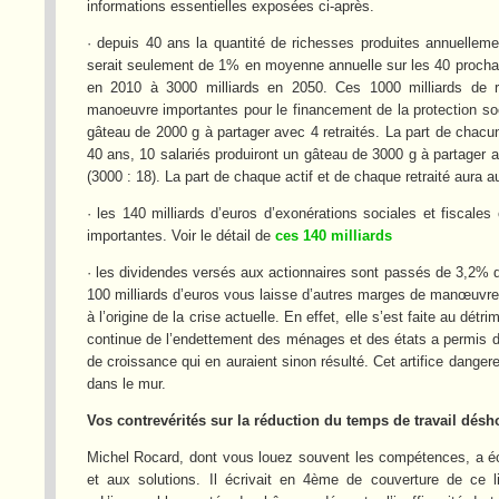
informations essentielles exposées ci-après.
· depuis 40 ans la quantité de richesses produites annuellem
serait seulement de 1% en moyenne annuelle sur les 40 prochai
en 2010 à 3000 milliards en 2050. Ces 1000 milliards de 
manoeuvre importantes pour le financement de la protection socia
gâteau de 2000 g à partager avec 4 retraités. La part de chac
40 ans, 10 salariés produiront un gâteau de 3000 g à partager a
(3000 : 18). La part de chaque actif et de chaque retraité aura 
· les 140 milliards d’euros d’exonérations sociales et fisca
importantes. Voir le détail de
ces 140 milliards
· les dividendes versés aux actionnaires sont passés de 3,2%
100 milliards d’euros vous laisse d’autres marges de manœuvre. 
à l’origine de la crise actuelle. En effet, elle s’est faite au d
continue de l’endettement des ménages et des états a permis 
de croissance qui en auraient sinon résulté. Cet artifice danger
dans le mur.
Vos contrevérités sur la réduction du temps de travail désho
Michel Rocard, dont vous louez souvent les compétences, a é
et aux solutions. Il écrivait en 4ème de couverture de ce 