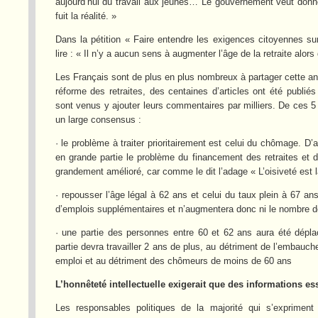
aujourd’hui du travail aux jeunes… Le gouvernement veut donner l’
fuit la réalité. »
Dans la pétition « Faire entendre les exigences citoyennes su
lire : « Il n’y a aucun sens à augmenter l’âge de la retraite al
Les Français sont de plus en plus nombreux à partager cette ana
réforme des retraites, des centaines d’articles ont été publiés
sont venus y ajouter leurs commentaires par milliers. De ces 5
un large consensus :
· le problème à traiter prioritairement est celui du chômage. 
en grande partie le problème du financement des retraites et d
grandement amélioré, car comme le dit l’adage « L’oisiveté est 
· repousser l’âge légal à 62 ans et celui du taux plein à 67 a
d’emplois supplémentaires et n’augmentera donc ni le nombre d
· une partie des personnes entre 60 et 62 ans aura été dépla
partie devra travailler 2 ans de plus, au détriment de l’embauch
emploi et au détriment des chômeurs de moins de 60 ans
L’honnêteté intellectuelle exigerait que des informations es
Les responsables politiques de la majorité qui s’expriment