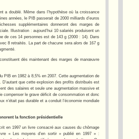
ent a doublé. Même dans l’hypothèse où la croissance
nes années, le PIB passerait de 2000 milliards d’euros
richesses supplémentaires donneront des marges de
le. Illustration : aujourd’hui 10 salariés produisent un
une de ces 14 personnes est de 143 g (2000 : 14). Dans
vec 8 retraités. La part de chacune sera alors de 167 g
augmenté.
les constituent dès maintenant des marges de manœuvre
 du PIB en 1982 à 8,5% en 2007. Cette augmentation de
D’autant que cette explosion des profits distribués est
étriment des salaires et seule une augmentation massive et
de compenser le grave déficit de consommation et donc
eux n’était pas durable et a conduit l’économie mondiale
norent la fonction présidentielle
crit en 1997 un livre consacré aux causes du chômage
livre « Les moyens d’en sortir » publié en 1997 » :