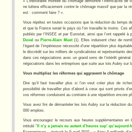
« L’inexorable montée du chômage démontre l’inefficacité de t
ne luttera efficacement contre le chômage massif que par la ré
est : comment faire ? ».
Vous répétez en toutes occasions que la réduction du temps de 
et que la France serait le pays où l’on travaille le moins. Ces a
publiés par l’INSEE et par Eurostat, ainsi que l’ont rappelé
Duval
ou
Pierre-Alain Muet
(1). Elles induisent chez de nom
l’égard de l’impérieuse nécessité d’une répartition plus équitab
le discrédit sur les milliers de syndicalistes et représentants d
dans ces négociations avec un grand sens de l’intérêt général. I
négociations dans les entreprises que suite aux lois Aubry sur 
Vous multipliez les réformes qui aggravent le chômage
Dire qu’il faut travailler plus si l’on veut créer plus de ric
possibilité de travailler plus d’abord à ceux qui sont privés d
vos réformes conduisent au contraire à une répartition encore plu
Vous avez fini de démanteler les lois Aubry sur la réduction du
000 emplois.
Vous encouragez le recours aux heures supplémentaires en le
intitulé
"Il n’y a jamais eu autant d’heures sup’ qu’aujourd-
Economiques – écrivait le 9 avril 2010 : « Ainsi 4 milliards d’e