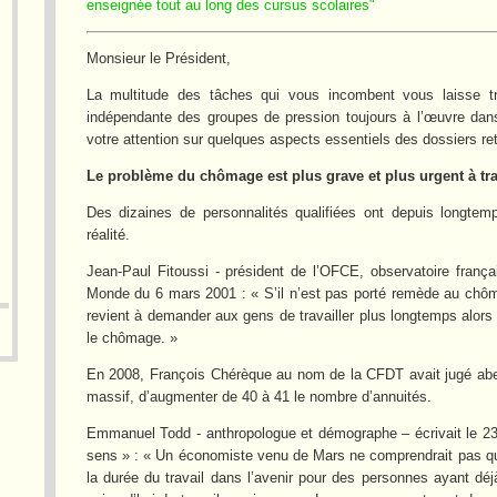
enseignée tout au long des cursus scolaires"
Monsieur le Président,
La multitude des tâches qui vous incombent vous laisse t
indépendante des groupes de pression toujours à l’œuvre dans 
votre attention sur quelques aspects essentiels des dossiers re
Le problème du chômage est plus grave et plus urgent à trai
Des dizaines de personnalités qualifiées ont depuis longtemps
réalité.
Jean-Paul Fitoussi - président de l’OFCE, observatoire franç
Monde du 6 mars 2001 : « S’il n’est pas porté remède au chômage
revient à demander aux gens de travailler plus longtemps alors 
le chômage. »
En 2008, François Chérèque au nom de la CFDT avait jugé aber
massif, d’augmenter de 40 à 41 le nombre d’annuités.
Emmanuel Todd - anthropologue et démographe – écrivait le 23 
sens » : « Un économiste venu de Mars ne comprendrait pas qu
la durée du travail dans l’avenir pour des personnes ayant déj