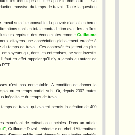
outes les techniques utilisées pour le combattre … On
duction massive du temps de travail. Toute la question
travail serait responsable du pouvoir d’achat en berne
ffirmations sont en totale contradiction avec les chiffres
 à plusieurs reprises des économistes comme
Guillaume
breux citoyens une appréciation globalement erronée à
le du temps de travail. Ces contrevérités jettent en plus
es employeurs qui, dans les entreprises, se sont investis
l faut en effet rappeler qu’il n’y a jamais eu autant de
la RTT.
hesses n’est pas contestable. A condition de donner la
’emploi ou en temps partiel subi. Or, depuis 2007 toutes
s inégalitaire du temps de travail.
 temps de travail qui avaient permis la création de 400
s exonérant de cotisations sociales. Dans un article
hui"
, Guillaume Duval - rédacteur en chef d’Alternatives
uros d’argent public sont dépensés pour inciter salariés