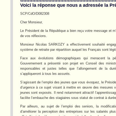
Voici la réponse que nous a adressée la Pr
SCP/CdO/D082308
Cher Monsieur,
Le Président de la République a bien reçu votre message et m’a 
de vos réflexions.
Monsieur Nicolas SARKOZY a effectivement souhaité engage
système de retraite par répartition auquel les Français sont lég
Face aux évolutions démographiques qui menacent la pér
Gouvernement a présenté son projet en Conseil des ministres 
responsables et justes telles que l’allongement de la dur
s’appliqueront à tous les assurés.
S’agissant de l’emploi des jeunes que vous évoquez, le Présiden
d’urgence à ce sujet visant à mettre en œuvre des mesures volo
jeunes sont exposés. Il rend notamment attractif l’apprentissa
facilite l’embauche des stagiaires sous statut de contrat à duré
Par ailleurs, au sujet de l’emploi des seniors, la modificat
d’améliorer la perception des entreprises sur les salariés pl