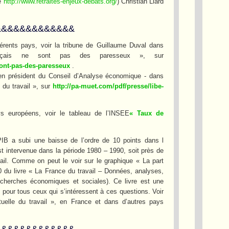
te
http://www.retraites-enjeux-debats.org/
) Christian Liard
&&&&&&&&&&&&&
érents pays, voir la tribune de Guillaume Duval dans
ançais ne sont pas des paresseux », sur
-sont-pas-des-paresseux
.
ien président du Conseil d’Analyse économique - dans
 du travail », sur
http://pa-muet.com/pdf/presse/libe-
s européens, voir le tableau de l’INSEE
« Taux de
PIB a subi une baisse de l’ordre de 10 points dans l
t intervenue dans la période 1980 – 1990, soit près de
ail. Comme on peut le voir sur le graphique « La part
0 du livre « La France du travail – Données, analyses,
echerches économiques et sociales). Ce livre est une
 pour tous ceux qui s’intéressent à ces questions. Voir
uelle du travail », en France et dans d’autres pays
&&&&&&&&&&&&&