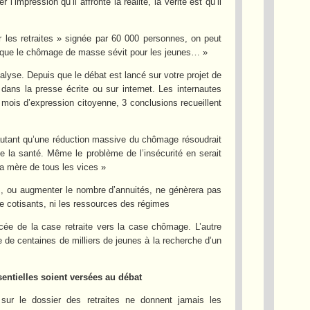
impression qu’il affronte la réalité, la vérité est qu’il
r les retraites » signée par 60 000 personnes, on peut
ors que le chômage de masse sévit pour les jeunes… »
lyse. Depuis que le débat est lancé sur votre projet de
 dans la presse écrite ou sur internet. Les internautes
 mois d’expression citoyenne, 3 conclusions recueillent
D’autant qu’une réduction massive du chômage résoudrait
e la santé. Même le problème de l’insécurité en serait
la mère de tous les vices »
ns, ou augmenter le nombre d’annuités, ne génèrera pas
e cotisants, ni les ressources des régimes
cée de la case retraite vers la case chômage. L’autre
e de centaines de milliers de jeunes à la recherche d’un
sentielles soient versées au débat
 sur le dossier des retraites ne donnent jamais les