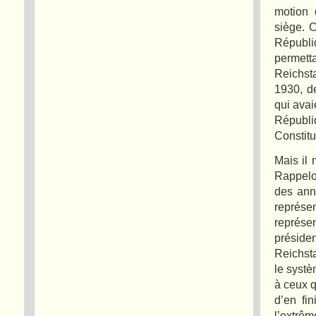
motion 
siège. C
Républi
permett
Reichst
1930, de
qui avai
Républi
Constitu
Mais il 
Rappelo
des ann
représe
représe
préside
Reichsta
le systè
à ceux q
d’en fin
l’extrêm