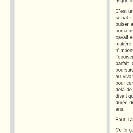
risque d
C’est u
social 
puiser a
humains 
travail 
matière
n’impor
l’épuis
parfait
poursui
au vivan
pour cer
delà de
disait q
durée du
ans.
Faut-il 
Ce força