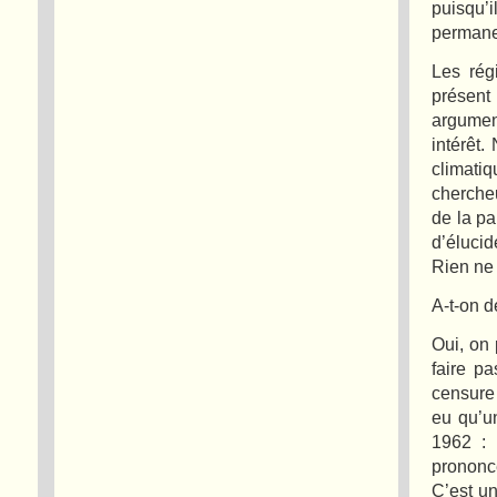
puisqu’
permane
Les rég
présent
argument
intérêt
climati
chercheu
de la pa
d’élucid
Rien ne
A-t-on d
Oui, on 
faire p
censure 
eu qu’un
1962 : 
prononc
C’est un