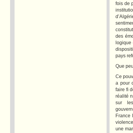
fois de 
institu
d’Algér
sentime
constitu
des émo
logique 
disposit
pays ref
Que peuv
Ce pouvo
a pour c
faire fi 
réalité 
sur le
gouvern
France I
violence
une man