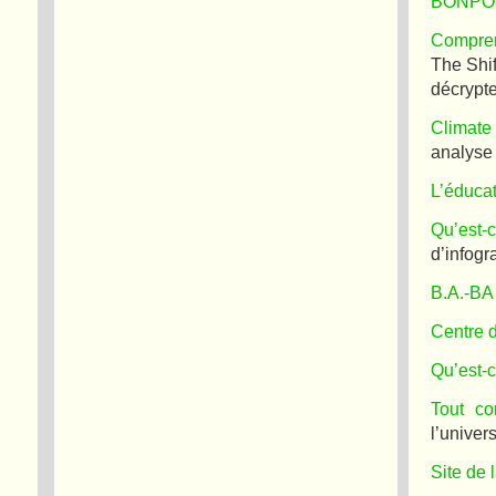
BONPO
Compren
The Shif
décrypte
Climate
analyse 
L’éduca
Qu’est-
d’infogr
B.A.-BA 
Centre 
Qu’est-c
Tout co
l’univer
Site de 