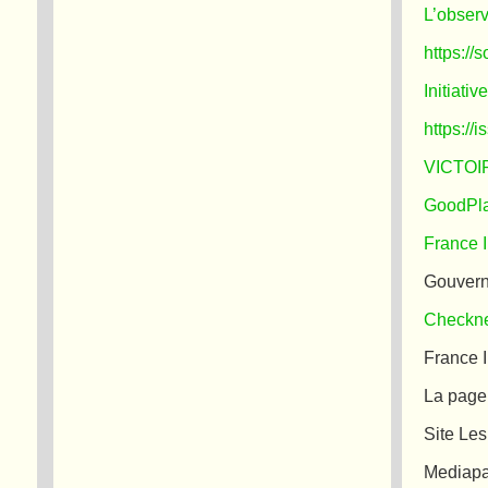
L’observ
https://
Initiati
https://i
VICTOIR
GoodPl
France I
Gouver
Checkn
France 
La pag
Site Les
Mediapa