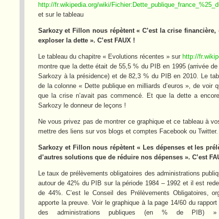
http://fr.wikipedia.org/wiki/Fichier:Dette_publique_france_%25
et sur le tableau
Sarkozy et Fillon nous répètent « C’est la crise financièr
exploser la dette ». C’est FAUX !
Le tableau du chapitre « Evolutions récentes » sur
http://fr.wik
montre que la dette était de 55,5 % du PIB en 1995 (arrivée de
Sarkozy à la présidence) et de 82,3 % du PIB en 2010. Le tabl
de la colonne « Dette publique en milliards d’euros », de voir
que la crise n’avait pas commencé. Et que la dette a enc
Sarkozy le donneur de leçons !
Ne vous privez pas de montrer ce graphique et ce tableau à vos
mettre des liens sur vos blogs et comptes Facebook ou Twitter.
Sarkozy et Fillon nous répètent « Les dépenses et les prél
d’autres solutions que de réduire nos dépenses ». C’est FA
Le taux de prélèvements obligatoires des administrations publique
autour de 42% du PIB sur la période 1984 – 1992 et il est re
de 44%. C’est le Conseil des Prélèvements Obligatoires, o
apporte la preuve. Voir le graphique à la page 14/60 du rappor
des administrations publiques (en % de PIB) »