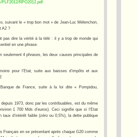
ces/PLF2012/RPO2012.pdf
lo, suivant le « trop bon mot » de Jean-Luc Mélenchon,
t A2 ?
t pas dire la vérité à la télé : il y a trop de monde qui
ssentiel en une phrase.
n seulement 4 phrases, les deux causes principales de
moins pour l’Etat, suite aux baisses d’impôts et aux
2
la Banque de France, suite à la loi dite « Pompidou,
t depuis 1973, donc par les contribuables, est du même
nviron 1 700 Mds d’euros). Ceci signifie que si l’Etat
 taux d’intérêt faible (zéro ou 0,5%), la dette publique
les Français en se présentant après chaque G20 comme