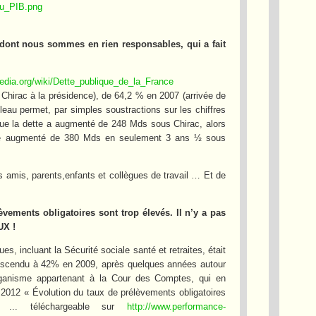
_du_PIB.png
e, dont nous sommes en rien responsables, qui a fait
ipedia.org/wiki/Dette_publique_de_la_France
 Chirac à la présidence), de 64,2 % en 2007 (arrivée de
eau permet, par simples soustractions sur les chiffres
 que la dette a augmenté de 248 Mds sous Chirac, alors
ore augmenté de 380 Mds en seulement 3 ans ½ sous
 amis, parents,enfants et collègues de travail … Et de
èvements obligatoires sont trop élevés. Il n’y a pas
UX !
s, incluant la Sécurité sociale santé et retraites, était
descendu à 42% en 2009, après quelques années autour
rganisme appartenant à la Cour des Comptes, qui en
t 2012 « Évolution du taux de prélèvements obligatoires
 ... téléchargeable sur
http://www.performance-