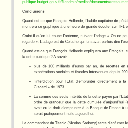
publique.budget.gouv.fr/fileadmin/medias/documents/ressour
Conclusions
Quand est-ce que François Hollande, l’habile capitaine de péda
montrera ce graphique à une heure de grande écoute, sur TF1 e
Craint-il qu’on lui coupe l’antenne, suivant l’adage « On ne peu
regarde ». L’adage est de Coluche qui lui savait parfois dire l’e
Quand est-ce que François Hollande expliquera aux Français, e
la dette publique ? A savoir :
plus de 100 milliards d’euros par an, de recettes en 
exonérations sociales et fiscales intervenues depuis 200
l’interdiction pour l’Etat d’emprunter directement à 
Giscard » de 1973
La somme des seuls intérêts de la dette payée par l’Eta
ordre de grandeur que la dette cumulée d’aujourd’hui (e
avait eu le droit d’emprunter à la Banque de France à un
serait pratiquement nulle aujourd’hui.
Le commandant du Titanic (Nicolas Sarkozy) tente d’enfumer 