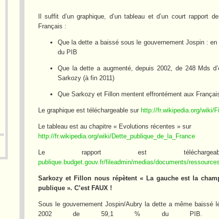
Il suffit d’un graphique, d’un tableau et d’un court rapport
Français :
Que la dette a baissé sous le gouvernement Jospin : en
du PIB
Que la dette a augmenté, depuis 2002, de 248 Mds d’
Sarkozy (à fin 2011)
Que Sarkozy et Fillon mentent effrontément aux Français
Le graphique est téléchargeable sur
http://fr.wikipedia.org/wik
Le tableau est au chapitre « Evolutions récentes » sur
http://fr.wikipedia.org/wiki/Dette_publique_de_la_France
Le rapport est télécha
publique.budget.gouv.fr/fileadmin/medias/documents/ressour
Sarkozy et Fillon nous répètent « La gauche est la champ
publique ». C’est FAUX !
Sous le gouvernement Jospin/Aubry la dette a même baissé lé
2002 de 59,1 % du PIB. La 