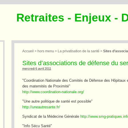
Retraites - Enjeux - 
Accueil
>
hors menu
>
La privatisation de la santé
>
Sites d’associa
Sites d’associations de défense du se
mercredi 6 avril 2011
"Coordination Nationale des Comités de Défense des Hôpitaux 
des maternités de Proximité"
http://www.coordination-nationale.org/
"Une autre politique de santé est possible"
http://uneautresante.fr/
Syndicat de la Médecine Générale
http://www.smg-pratiques.inf
"Info Sécu Santé"