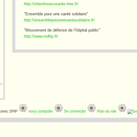
http://siteinfosecusante.free.fr/
"Ensemble pour une santé solidaire"
http://ensemblepourunesantesolidaire.fr/
"Mouvement de défense de l’hôpital public"
http://www.mdhp.fr/
avec SPIP
nous contacter
Se connecter
Plan du site