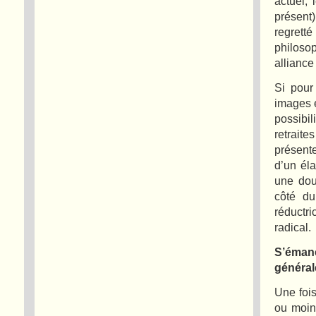
actuel, 
présent)
regretté
philoso
alliance
Si pour 
images e
possibil
retraite
présent
d’un éla
une doub
côté du
réductr
radical.
S’éman
général
Une fois
ou moins