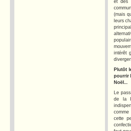
et des 
commune
(mais qu
leurs ch
princip
alterna
populair
mouveme
intérêt
diverge
Plutôt 
pourrir
Noël...
Le pass
de la l
indispe
comme à
cette p
confecti
faut pe