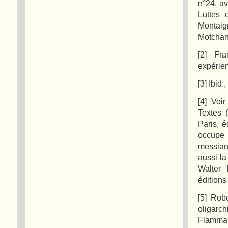
n°24, av
Luttes 
Montaign
Motchan
[2] Fra
expérien
[3] Ibid.
[4] Voi
Textes 
Paris, é
occupe
messiani
aussi la
Walter 
éditions
[5] Rob
oligarc
Flammar