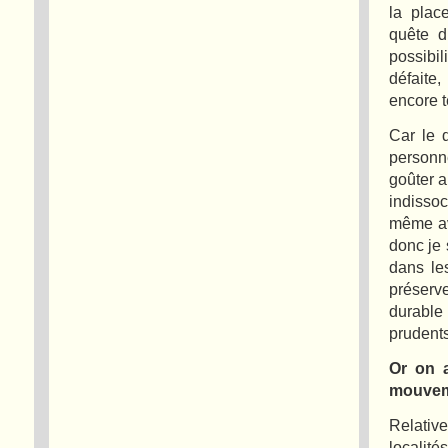
la plac
quête d
possibil
défaite,
encore 
Car le 
personn
goûter a
indissoc
même av
donc je
dans les
préserve
durable
prudents
Or on 
mouveme
Relative
localité