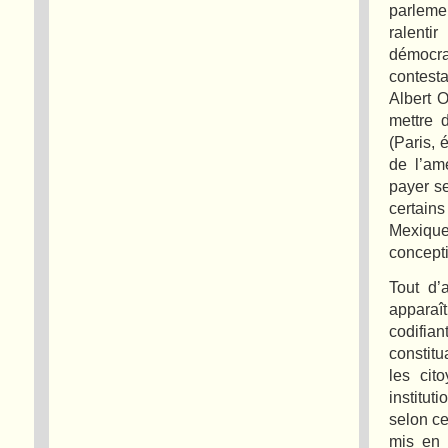
parleme
ralenti
démocra
contest
Albert 
mettre 
(Paris, 
de l’am
payer s
certain
Mexique
concepti
Tout d’
apparaî
codifia
constitu
les cit
institut
selon ce
mis en 