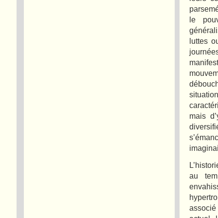
parsemé 
le pou
générali
luttes o
journée
manifes
mouvem
déboucha
situati
caractér
mais d’
diversi
s’émanc
imaginai
L’histor
au tem
envahis
hypertr
associé