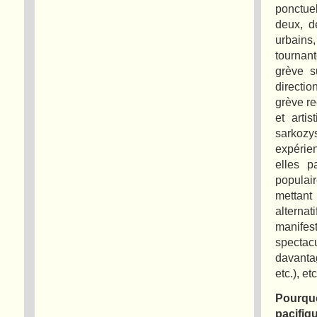
ponctue
deux, de
urbains,
tournant
grève s
directi
grève re
et arti
sarkozy
expérie
elles p
populai
mettant
altern
manifes
spectacu
davantag
etc.), etc
Pourquo
pacifiq