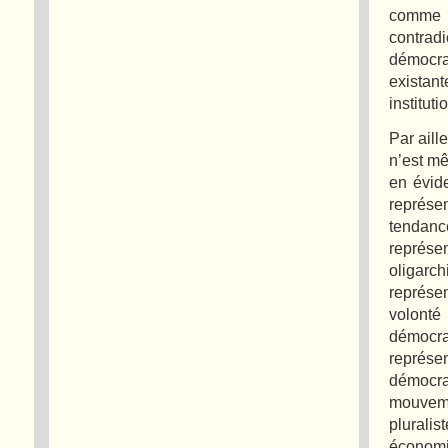
comme d
contrad
démocra
existan
instituti
Par aill
n’est m
en évid
représe
tendanc
représ
oligarc
représe
volonté
démocr
représe
démocra
mouveme
plurali
économiq