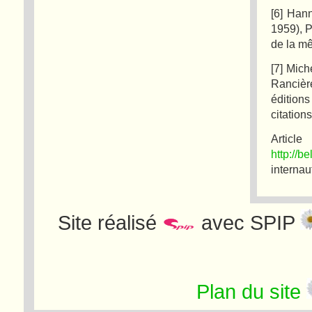
[6] Han
1959), P
de la m
[7] Mich
Rancièr
édition
citation
Arti
http://b
internau
Site réalisé
avec SPIP
Plan du site