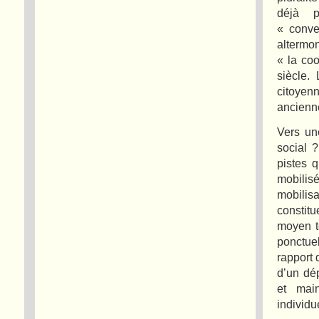
déjà p
« conve
altermon
« la co
siècle.
citoyenn
ancienne
Vers un
social 
pistes q
mobilis
mobilis
constit
moyen te
ponctue
rapport 
d’un dép
et main
individu