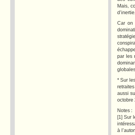
Mais, c
d’inerti
Car on 
dominat
stratég
conspir
échappe.
par les 
dominant
globales
* Sur le
retraite
aussi s
octobre
Notes :
[1] Sur 
intéres
à l’auto