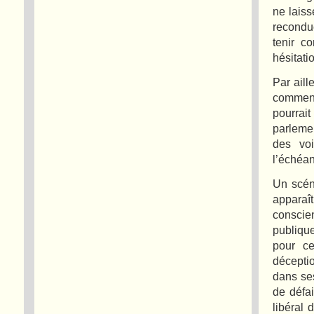
ne laiss
reconduc
tenir c
hésitati
Par aill
commenc
pourra
parlemen
des voi
l’échéan
Un scén
apparaît
conscien
publiqu
pour ce
décepti
dans ses
de défai
libéral 