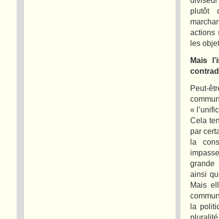
plutôt
marchan
actions
les obje
Mais l’
contradi
Peut-êt
commun 
« l’unif
Cela te
par cert
la con
impasse.
grande 
ainsi qu
Mais el
communau
la poli
pluralit