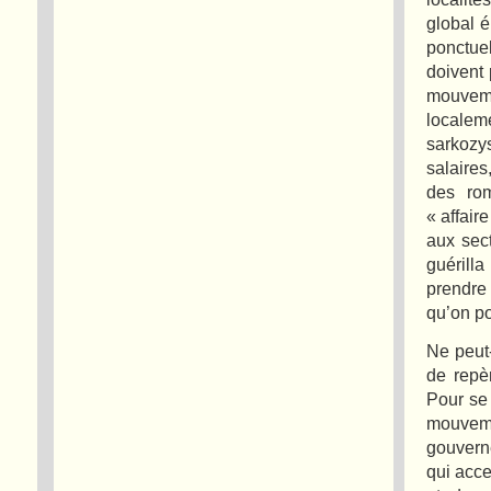
global é
ponctuel
doivent
mouvem
localem
sarkozys
salaires
des rom
« affair
aux sec
guérill
prendre 
qu’on po
Ne peut-
de repèr
Pour se
mouvemen
gouvern
qui acce