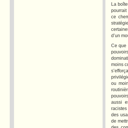
La boîte
pourrait
ce chem
stratég
certain
d’un mo
Ce que l
pouvoirs
dominat
moins co
s’effor
privilég
ou moin
routini
pouvoir
aussi e
racistes
des usag
de mett
des com