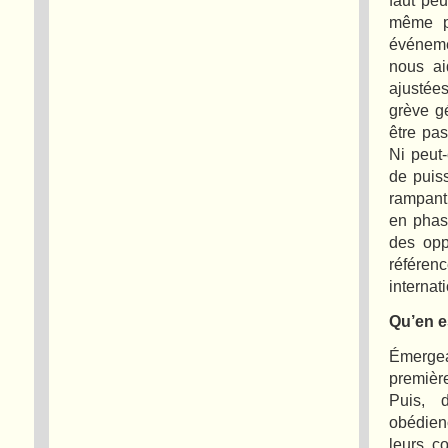
même pu
événeme
nous ai
ajustées
grève g
être pa
Ni peut-
de puis
rampant 
en phase
des opp
référen
internat
Qu’en es
Émergea
premièr
Puis, 
obédienc
leurs c