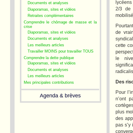
lycéens 
Documents et analyses
2/3 de 
Diaporamas, sites et vidéos
mobilisé
Retraites complémentaires
Comprendre le chômage de masse et la
Pourtant
crise
de vrai
Diaporamas, sites et vidéos
syndica
Documents et analyses
cette co
Les meilleurs articles
perspect
Travailler MOINS pour travailler TOUS
Comprendre la dette publique
le niv
Diaporamas, sites et vidéos
signific
Documents et analyses
radical
Les meilleurs articles
Des ris
Mes principales contributions
Pour l’i
Agenda & brèves
n’ont p
cortège
plus mob
des app
pas s’y 
converge