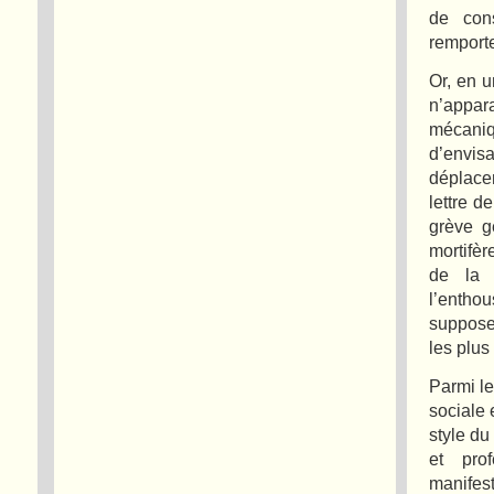
de con
remporte
Or, en u
n’appar
mécaniq
d’envi
déplacem
lettre d
grève g
mortifèr
de la 
l’enthou
suppose
les plus
Parmi le
sociale 
style du
et pro
manifes