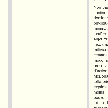
Non pas
continu
dominan
physiq
minimau
justifi
aujourd
fascisme
milieux 
certains
modern
préserv
d’actio
McDonal
telle or
exprimer
moins : 
pouvoir s
lui en d
diviseu