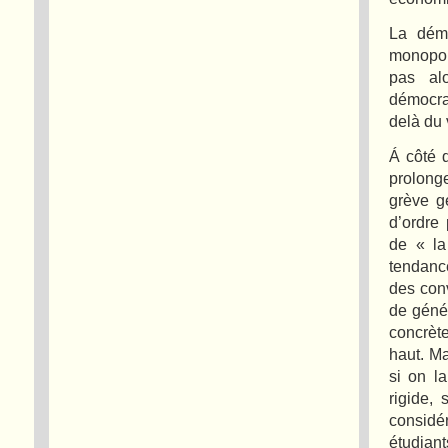
La démo
monopole
pas al
démocra
delà du 
Á côté d
prolong
grève g
d’ordre
de « la
tendance
des con
de génér
concrèt
haut. Ma
si on l
rigide, 
considér
étudian