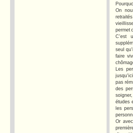
Pourquoi
On nous
retrait
vieillis
permet d
C’est u
suppléme
seul qu’
faire v
chômag
Les per
jusqu’ic
pas rému
des per
soigner,
études e
les per
personn
Or avec
premièr