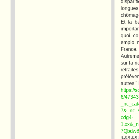
dispari
longues
chômage
Et la b
importa
quoi, c
emploi n
France.
Autremen
sur la r
retrait
prélève
autres "
https://
6/4734
_nc_cat
7&_nc_
cdg4-
1.xx&_
7Qbdw&
&&&&&