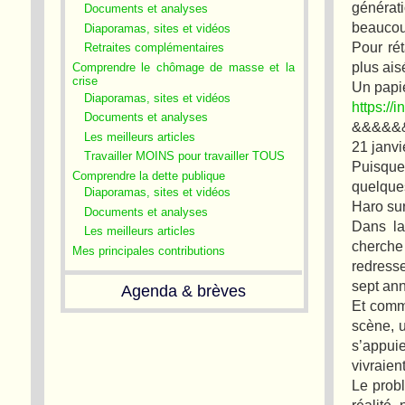
générati
Documents et analyses
beaucou
Diaporamas, sites et vidéos
Pour rét
Retraites complémentaires
plus ai
Comprendre le chômage de masse et la
crise
Un papie
Diaporamas, sites et vidéos
https://i
Documents et analyses
&&&&&
Les meilleurs articles
21 janv
Travailler MOINS pour travailler TOUS
Puisqu
Comprendre la dette publique
quelques
Diaporamas, sites et vidéos
Haro sur
Documents et analyses
Dans la
Les meilleurs articles
cherche
Mes principales contributions
redress
sept an
Agenda & brèves
Et comm
scène, u
s’appui
vivraien
Le probl
réalité,