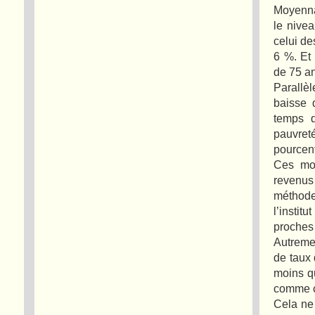
Moyenna
le nive
celui de
6 %. Et
de 75 ans
Parallè
baisse 
temps q
pauvreté
pourcent
Ces mou
revenus
méthode
l’instit
proches 
Autremen
de taux 
moins q
comme c’
Cela ne 