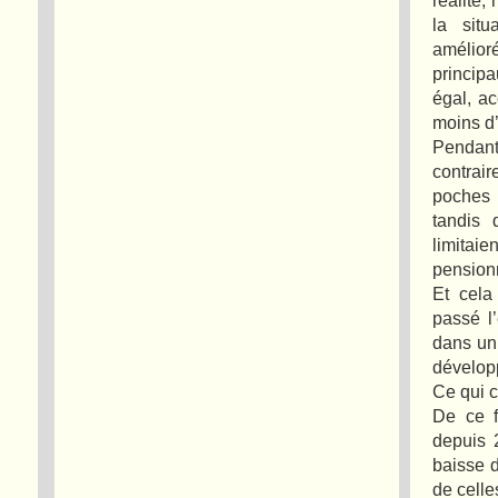
la situ
amélior
principa
égal, a
moins d
Pendant
contrair
poches 
tandis 
limitai
pension
Et cela
passé l’
dans un
dévelop
Ce qui c
De ce f
depuis 2
baisse 
de cell