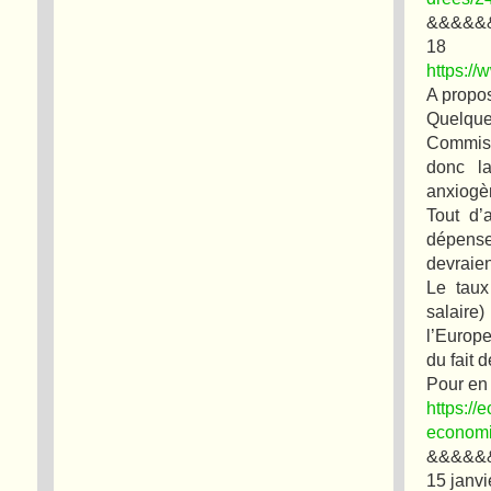
&&&&&
18
https:/
A propos
Quelque
Commiss
donc la
anxiogè
Tout d’
dépense
devraie
Le taux
salaire
l’Europe
du fait 
Pour en s
https://
economi
&&&&&
15 janv