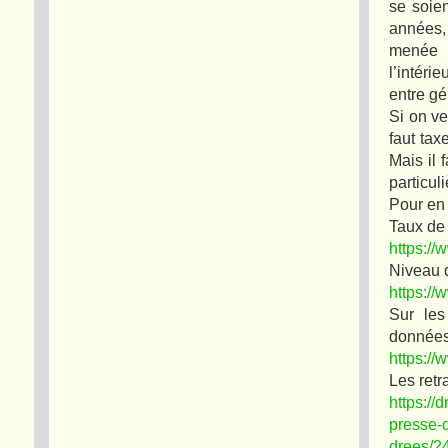
se soien
années,
menée p
l’intér
entre gé
Si on ve
faut tax
Mais il 
particul
Pour en 
Taux de
https://
Niveau 
https://
Sur le
données 
https://
Les retr
https://
presse-
drees/2