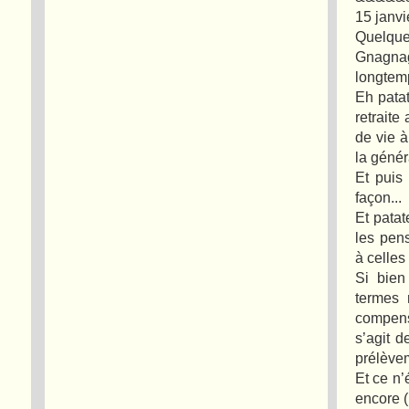
15 janv
Quelques
Gnagnag
longtemp
Eh pata
retraite
de vie à
la génér
Et puis
façon...
Et patat
les pens
à celles
Si bien
termes 
compens
s’agit d
prélève
Et ce n’
encore (