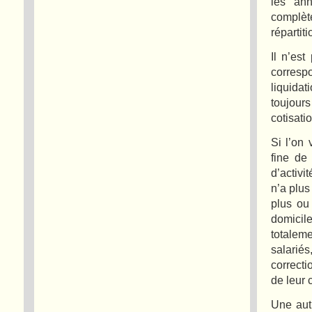
les ann
complèt
répartit
Il n’es
corresp
liquidat
toujour
cotisati
Si l’on
fine de
d’activi
n’a plus 
plus ou
domicile
totalem
salariés
correcti
de leur 
Une autr