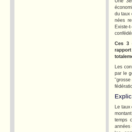
Une 3èm
économiq
du taux
nées re
Existe
confédér
Ces 3 
rappor
totalem
Les conf
par le g
"grosse
fédérati
Expli
Le taux 
montant 
temps c
années d