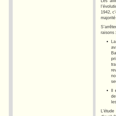
Les aff
l’évolu
1942, c’
majorité
S’arrêt
raisons 
La
av
Ba
pr
tr
re
no
se
Il
de
le
L’étude