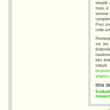
retrait
mois, à 
somme su
compléme
Pour un
cette si
Remarque
sur les
élabor
hautemen
très fo
intitul
recomman
emploi r
titre 
Evaluat
respect