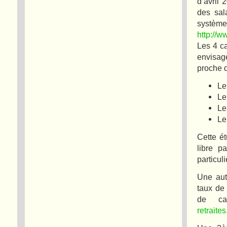
d’avril
des sal
systèm
http://w
Les 4 c
envisag
proche d
Le
Le
Le
Le
Cette é
libre p
particul
Une aut
taux de
de ca
retraite