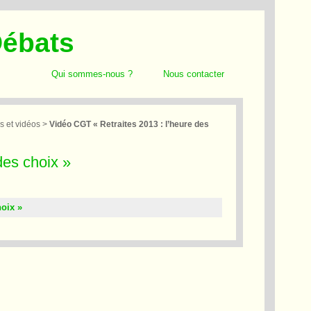
Débats
Qui sommes-nous ?
Nous contacter
s et vidéos
>
Vidéo CGT « Retraites 2013 : l’heure des
des choix »
hoix »