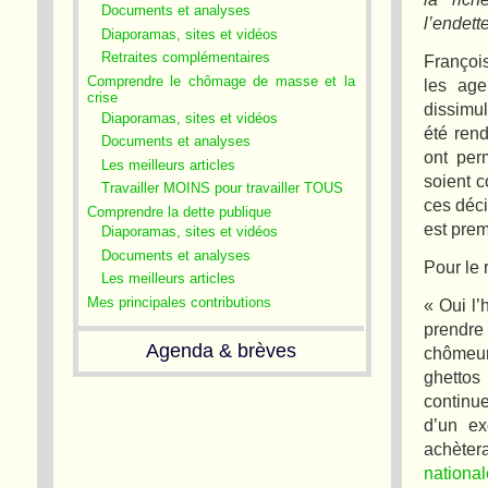
Documents et analyses
l’endett
Diaporamas, sites et vidéos
Retraites complémentaires
Françoi
Comprendre le chômage de masse et la
les age
crise
dissimul
Diaporamas, sites et vidéos
été ren
Documents et analyses
ont per
Les meilleurs articles
soient 
Travailler MOINS pour travailler TOUS
ces déci
Comprendre la dette publique
est prem
Diaporamas, sites et vidéos
Documents et analyses
Pour le 
Les meilleurs articles
Mes principales contributions
« Oui l’
prendre
Agenda & brèves
chômeur
ghettos
continue
d’un ex
achè
national