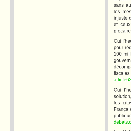
sans au
les mes
injuste 
et ceux
précair
Oui l’he
pour ré
100 mill
gouvern
décompo
fisca
article6
Oui l’h
solution
les cit
Françai
publiqu
debats.o