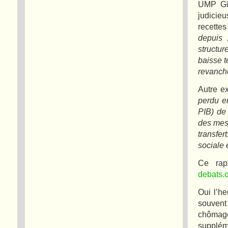
UMP Gil
judicie
recette
depuis 
structu
baisse t
revanche
Autre ex
perdu en
PIB) de 
des mesu
transfer
sociale 
Ce rap
debats.o
Oui l’he
souvent 
chômag
supplém