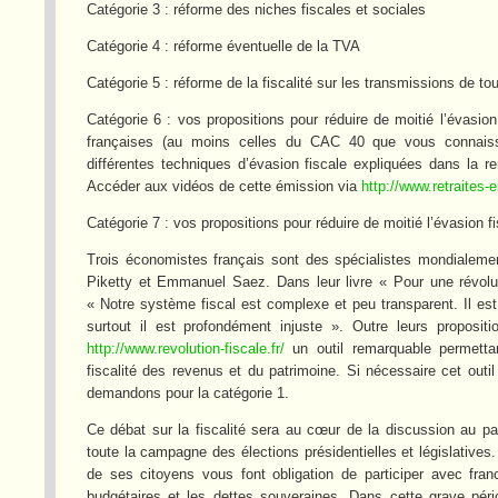
Catégorie 3 : réforme des niches fiscales et sociales
Catégorie 4 : réforme éventuelle de la TVA
Catégorie 5 : réforme de la fiscalité sur les transmissions de to
Catégorie 6 : vos propositions pour réduire de moitié l’évasion
françaises (au moins celles du CAC 40 que vous connaiss
différentes techniques d’évasion fiscale expliquées dans la 
Accéder aux vidéos de cette émission via
http://www.retraites-
Catégorie 7 : vos propositions pour réduire de moitié l’évasion f
Trois économistes français sont des spécialistes mondialemen
Piketty et Emmanuel Saez. Dans leur livre « Pour une révoluti
« Notre système fiscal est complexe et peu transparent. Il est 
surtout il est profondément injuste ». Outre leurs propositi
http://www.revolution-fiscale.fr/
un outil remarquable permetta
fiscalité des revenus et du patrimoine. Si nécessaire cet outi
demandons pour la catégorie 1.
Ce débat sur la fiscalité sera au cœur de la discussion au pa
toute la campagne des élections présidentielles et législative
de ses citoyens vous font obligation de participer avec fran
budgétaires et les dettes souveraines. Dans cette grave péri