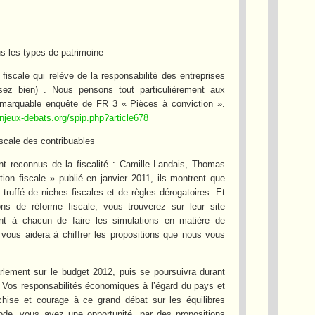
us les types de patrimoine
 fiscale qui relève de la responsabilité des entreprises
ez bien) . Nous pensons tout particulièrement aux
remarquable enquête de FR 3 « Pièces à conviction ».
enjeux-debats.org/spip.php?article678
iscale des contribuables
t reconnus de la fiscalité : Camille Landais, Thomas
on fiscale » publié en janvier 2011, ils montrent que
truffé de niches fiscales et de règles dérogatoires. Et
ons de réforme fiscale, vous trouverez sur leur site
nt à chacun de faire les simulations en matière de
l vous aidera à chiffrer les propositions que nous vous
rlement sur le budget 2012, puis se poursuivra durant
s. Vos responsabilités économiques à l’égard du pays et
chise et courage à ce grand débat sur les équilibres
ode, vous avez une opportunité, par des propositions