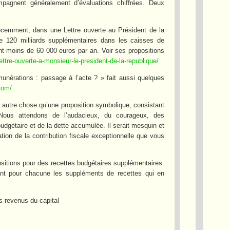
mpagnent généralement d’évaluations chiffrées. Deux
écemment, dans une Lettre ouverte au Président de la
ée 120 milliards supplémentaires dans les caisses de
nt moins de 60 000 euros par an. Voir ses propositions
ettre-ouverte-a-monsieur-le-president-de-la-republique/
munérations : passage à l’acte ? » fait aussi quelques
com/
s autre chose qu’une proposition symbolique, consistant
. Nous attendons de l’audacieux, du courageux, des
budgétaire et de la dette accumulée. Il serait mesquin et
ion de la contribution fiscale exceptionnelle que vous
itions pour des recettes budgétaires supplémentaires.
ant pour chacune les suppléments de recettes qui en
es revenus du capital