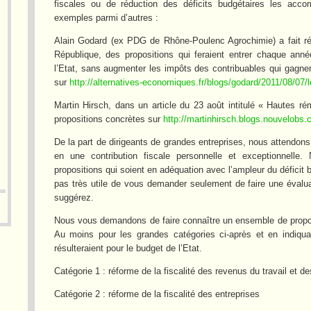
fiscales ou de réduction des déficits budgétaires les acco
exemples parmi d’autres :
Alain Godard (ex PDG de Rhône-Poulenc Agrochimie) a fait r
République, des propositions qui feraient entrer chaque ann
l’Etat, sans augmenter les impôts des contribuables qui gagne
sur
http://alternatives-economiques.fr/blogs/godard/2011/08/07/l
Martin Hirsch, dans un article du 23 août intitulé « Hautes ré
propositions concrètes sur
http://martinhirsch.blogs.nouvelobs.
De la part de dirigeants de grandes entreprises, nous attendon
en une contribution fiscale personnelle et exceptionnelle
propositions qui soient en adéquation avec l’ampleur du déficit 
pas très utile de vous demander seulement de faire une évaluat
suggérez.
Nous vous demandons de faire connaître un ensemble de propos
Au moins pour les grandes catégories ci-après et en indiqu
résulteraient pour le budget de l’Etat.
Catégorie 1 : réforme de la fiscalité des revenus du travail et d
Catégorie 2 : réforme de la fiscalité des entreprises