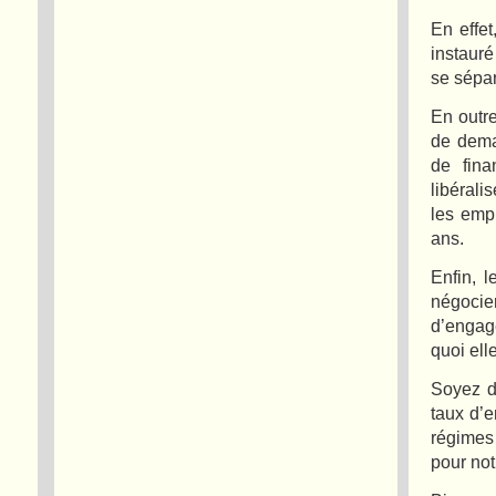
En effet
instauré
se sépar
En outr
de dema
de fina
libérali
les empl
ans.
Enfin, 
négoci
d’engag
quoi ell
Soyez d
taux d’e
régimes
pour not