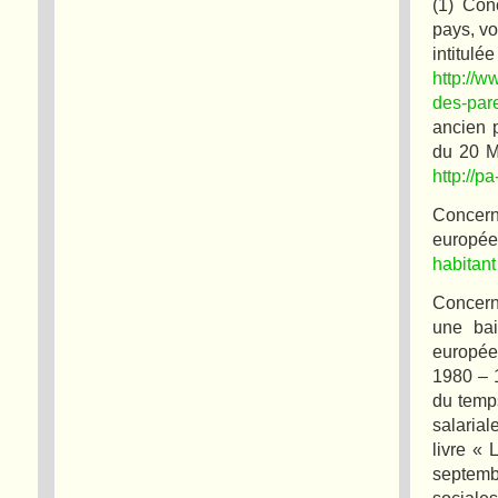
(1) Con
pays, vo
intitu
http://w
des-par
ancien 
du 20 Ma
http://p
Concer
européen
habitan
Concerna
une bai
européen
1980 – 1
du temps
salaria
livre «
septemb
sociales