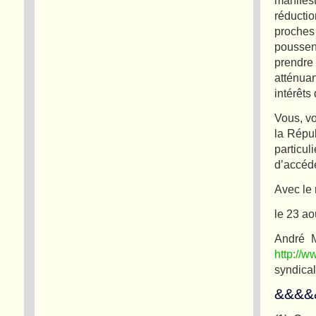
réducti
proches
poussen
prendre
atténua
intérêts
Vous, vo
la Répub
particu
d’accéde
Avec le 
le 23 ao
André M
http://w
syndica
&&&&