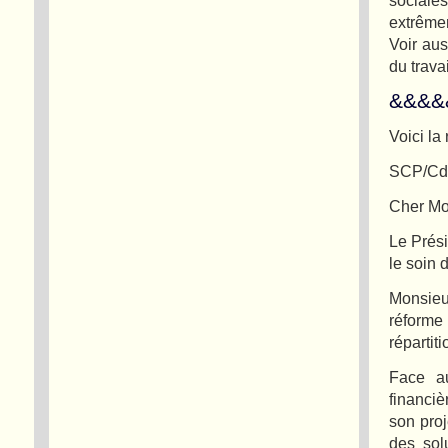
extrême
Voir au
du trava
&&&&
Voici l
SCP/Cd
Cher Mo
Le Prési
le soin 
Monsieu
réforme
répartit
Face au
financi
son proj
des sol