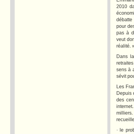
2010 da
économi
débatte
pour des
pas à d
veut donn
réalité. 
Dans la
retraite
sens à 
sévit po
Les Fra
Depuis q
des cent
internet
millier
recueill
· le pro