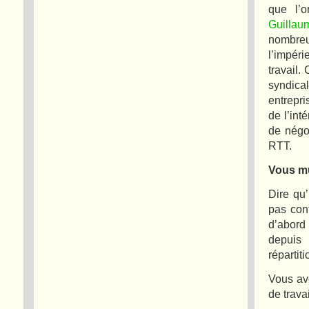
que l’o
Guillau
nombreu
l’impér
travail.
syndic
entrepri
de l’int
de négo
RTT.
Vous mu
Dire qu’
pas cont
d’abord 
depuis 
répartit
Vous ave
de trava