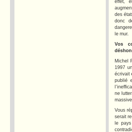
effet, 
augment
des éta
donc de
dangere
le mur.
Vos co
déshono
Michel 
1997 un
écrivait
publié 
l’ineffi
ne lutte
massive 
Vous rép
serait r
le pays
contradi