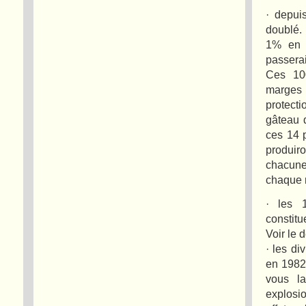
· depui
doublé.
1% en 
passerai
Ces 100
marges
protecti
gâteau 
ces 14 
produiro
chacune 
chaque r
· les 1
constit
Voir le 
· les d
en 1982
vous l
explosio