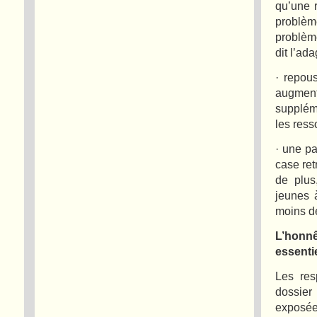
qu’une 
problèm
problèm
dit l’ad
· repou
augmen
supplém
les res
· une pa
case ret
de plus
jeunes 
moins d
L’honn
essenti
Les res
dossier 
exposée