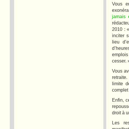
Vous en
exonéra
jamais 
rédacte
2010 : «
inciter 
lieu d
d’heure
emplois
cesser. 
Vous av
retraite
limite 
complet 
Enfin, c
repousse
droit à u
Les res
manifes