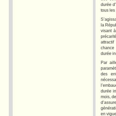
durée d’
tous les
S’agiss
la Répub
visant 
précari
attract
chance e
durée i
Par ail
paramètr
des ent
nécessai
l’embauc
durée i
mois, de
d’assu
générati
en vigue