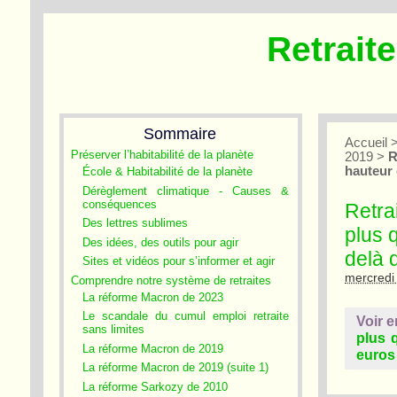
Retrait
Sommaire
Accueil
Préserver l’habitabilité de la planète
2019
>
R
hauteur
École & Habitabilité de la planète
Dérèglement climatique - Causes &
conséquences
Retrai
Des lettres sublimes
plus 
Des idées, des outils pour agir
delà 
Sites et vidéos pour s’informer et agir
mercredi
Comprendre notre système de retraites
La réforme Macron de 2023
Le scandale du cumul emploi retraite
Voir e
sans limites
plus 
La réforme Macron de 2019
euros 
La réforme Macron de 2019 (suite 1)
La réforme Sarkozy de 2010